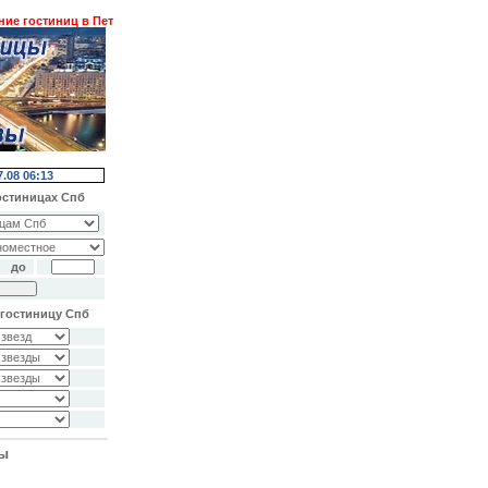
остиниц в Петербурге. Трансферы. Экскурсии.
Спецпредложения ! ! !
7.08 06:13
остиницах Спб
до
гостиницу Спб
ты