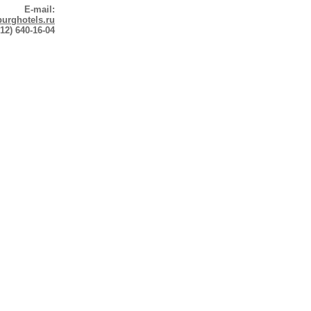
E-mail:
urghotels.ru
12) 640-16-04