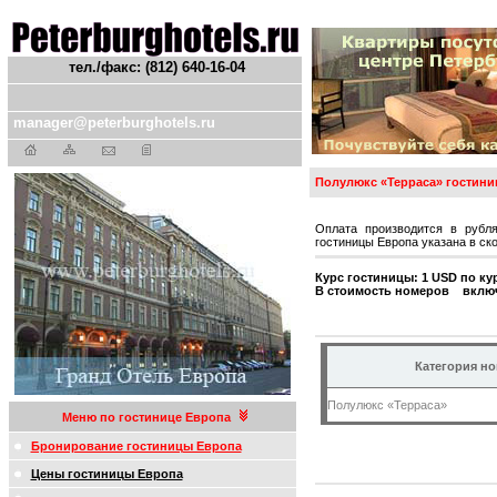
тел./факс: (812) 640-16-04
manager@peterburghotels.ru
Полулюкс «Терраса» гостини
Оплата производится в рубл
гостиницы Европа указана в ск
Курс гостиницы: 1 USD по ку
В стоимость номеров включ
Категория н
Полулюкс «Терраса»
Меню по гостинице Европа
Бронирование гостиницы Европа
Цены гостиницы Европа