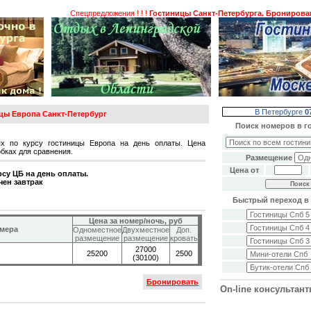
Спецпредложения ! ! !
Гостиницы Санкт-Петербурга. Бронирование г
В Петербурге
0
цы Европа Санкт-Петербург
Поиск номеров в г
ях по курсу гостиницы Европа на день оплаты. Цена
обках для сравнения.
Размещение
Цена от
рсу ЦБ на день оплаты.
ен завтрак
Быстрый переход в 
Цена за номер/ночь, руб
омера
Одноместное
Двухместное
Доп.
размещение
размещение
кровать
27000
25200
2500
(30100)
Бронировать
On-line консультан