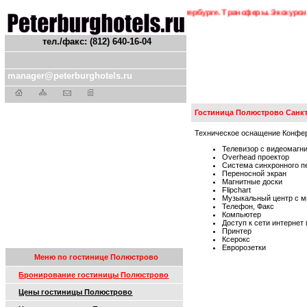
кт-Петербурга. Бронирование гостиниц в Петербурге. Трансферы. Экскурсии.
С
тел./факс: (812) 640-16-04
manager@peterburghotels.ru
Гостиница Полюстрово Санкт
Техническое оснащение Конфер
Телевизор с видеомагн
Overhead проектор
Система синхронного п
Переносной экран
Магнитные доски
Flipchart
Музыкальный центр с
Телефон, Факс
Компьютер
Доступ к сети интернет
Принтер
Ксерокс
Евророзетки
Меню по гостинице Полюстрово
Бронирование гостиницы Полюстрово
Цены гостиницы Полюстрово