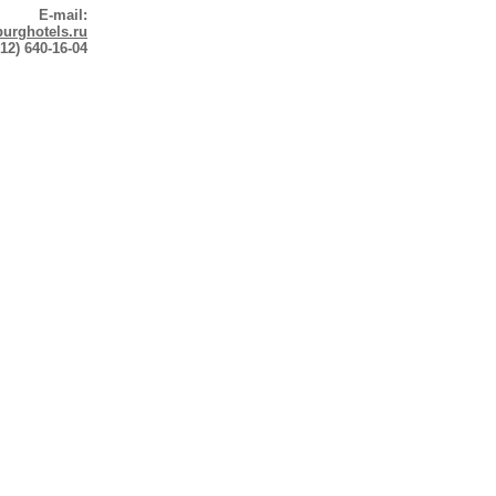
E-mail:
urghotels.ru
12) 640-16-04