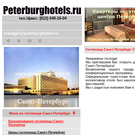
тел./факс: (812) 640-16-04
manager@peterburghotels.ru
Гостиница Санкт-Петербург С
Уважаемые господа!
Мы приглашаем Вас открыть д
Санкт-Петербурга!
Великолепие нашего города
конференционные программы. У
Официальным туристским Аген
коллективом отеля был накопл
фестивалей.
Мы с радостью поможем Вам в 
Меню по гостинице Санкт-Петербург
Бронирование гостиницы Санкт-
Петербург
Цены гостиницы Санкт-Петербург