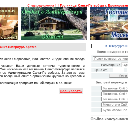
Спецпредложения ! ! !
Гостиницы Санкт-Петербурга. Бронирование г
В Петербурге
0
анкт-Петербург. Кратко
Поиск номеров в г
ля себя Очарование, Волшебство и Вдохновение города
Размещение
 украсит Ваши деловые встречи, туристические и
же несколько лет гостиница Санкт-Петербург является
Цена от
том Администрации Санкт-Петербурга. За долгие годы
ен бесценный опыт в организации крупных конгрессов и
Быстрый переход в 
организации программ Вашей фирмы в XXI веке!
Бронировать
On-line консультан