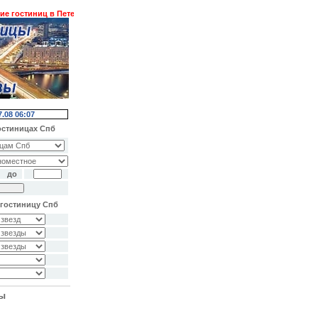
остиниц в Петербурге. Трансферы. Экскурсии.
Спецпредложения ! ! !
7.08 06:07
остиницах Спб
до
гостиницу Спб
ты