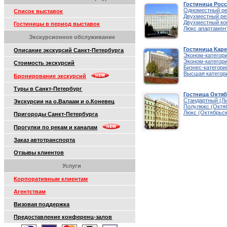
Гостиница Росс
Одноместный ре
Список выставок
Двухместный ре
Двухместный к
Гостиницы в период выставок
Люкс апартамен
Экскурсионное обслуживание
Гостиница Каре
Описание экскурсий Санкт-Петербурга
Эконом-категор
Эконом-категор
Стоимость экскурсий
Бизнес-категор
Высшая категор
Бронирование экскурсий
Туры в Санкт-Петербург
Гостница Октяб
Стандартный (Ли
Экскурсии на о.Валаам и о.Коневец
Полулюкс (Октяб
Люкс (Октябрьск
Пригороды Санкт-Петербурга
Прогулки по рекам и каналам
Заказ автотранспорта
Отзывы клиентов
Услуги
Корпоративным клиентам
Агентствам
Визовая поддержка
Предоставление конференц-залов