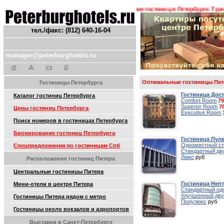
! !
Гостиницы Санкт-Петербурга. Бронирование гостиниц в Петербурге. Трансф
тел./факс: (812) 640-16-04
manager@peterburghotels.ru
Оптимальные гостиницы Пет
Гостиницы Петербурга
Гостиница Дос
Каталог гостиниц Петербурга
Comfort Room
79
Superior Room
7
Цены гостиниц Петербурга
Executive Room
Поиск номеров в гостиницах Петербурга
Бронирование гостиниц Петербурга
Гостиница Пулк
Одноместный ст
Спецпредложения по гостиницам Спб
Стандартный дв
Люкс
руб
Расположение гостиниц Питера
Центральные гостиницы Питера
Гостиница Непт
Мини-отели в центре Питера
Стандартный од
Улучшенный дв
Гостиницы Питера рядом с метро
Полулюкс
руб
Гостиницы около вокзалов и аэропортов
Выставки в Санкт-Петербурге