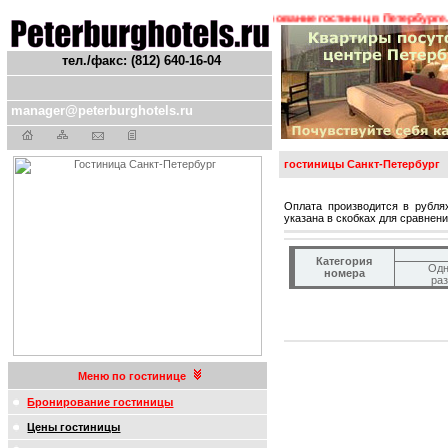
ния ! ! !
Гостиницы Санкт-Петербурга. Бронирование гостиниц в Петербурге. Т
тел./факс: (812) 640-16-04
manager@peterburghotels.ru
гостиницы Санкт-Петербург
Оплата производится в рубля
указана в скобках для сравнени
Категория
Одн
номера
ра
Меню по гостинице
Бронирование гостиницы
Цены гостиницы