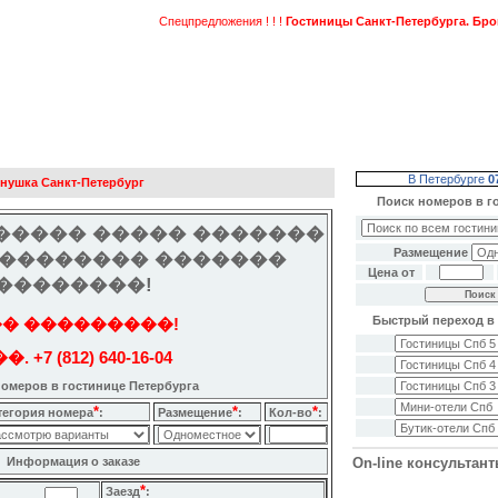
Спецпредложения ! ! !
Гостиницы Санкт-Петербурга. Бронир
В Петербурге
0
нушка Санкт-Петербург
Поиск номеров в г
����� ����� �������
Размещение
��������� �������
Цена от
��������!
Быстрый переход в 
� ���������!
�. +7 (812) 640-16-04
омеров в гостинице Петербурга
*
*
*
тегория номера
:
Размещение
:
Кол-во
:
Информация о заказе
On-line консультан
*
Заезд
:
: