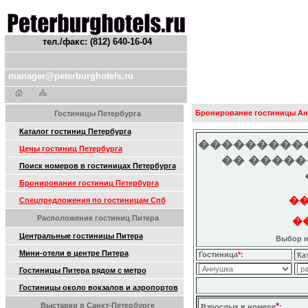
тел./факс: (812) 640-16-04
manager@peterburghotels.ru
Бронирование гостиницы Ан
Гостиницы Петербурга
Каталог гостиниц Петербурга
���������
Цены гостиниц Петербурга
�� ����
Поиск номеров в гостиницах Петербурга
Бронирование гостиниц Петербурга
��
Спецпредложения по гостиницам Спб
Расположение гостиниц Питера
��
Центральные гостиницы Питера
Выбор н
Мини-отели в центре Питера
Гостиница
*
:
Ка
Гостиницы Питера рядом с метро
Гостиницы около вокзалов и аэропортов
Выставки в Санкт-Петербурге
*
Взрослых в номере