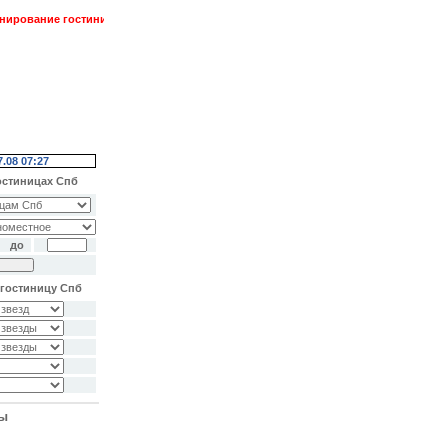
ование гостиниц в Петербурге. Трансферы. Экскурсии.
Спецпредложения ! ! !
7.08 07:27
остиницах Спб
до
гостиницу Спб
ты