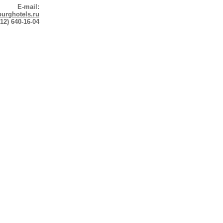
E-mail:
urghotels.ru
12) 640-16-04