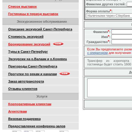
Фамилии других гостей:
Список выставок
*
Форма оплаты
:
Гостиницы в период выставок
Экскурсионное обслуживание
Описание экскурсий Санкт-Петербурга
*
Фамилия
:
*
Стоимость экскурсий
Имя
:
*
Гражданство
:
Бронирование экскурсий
Если Вы предполагаете разм
Туры в Санкт-Петербург
с оператором
для получения 
Экскурсии на о.Валаам и о.Коневец
Трансфер из аэропорта
гостиницы будет стоить 1600
Пригороды Санкт-Петербурга
Д
Прогулки по рекам и каналам
Заказ автотранспорта
Отзывы клиентов
Услуги
Корпоративным клиентам
Агентствам
Визовая поддержка
Предоставление конференц-залов