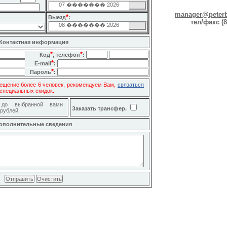
manager@peterb
*
Выезд
:
тел/факс (8
Контактная информация
*
*
Код
, телефон
:
*
E-mail
:
*
Пароль
:
ещение более 6 человек, рекомендуем Вам,
связаться
специальных скидок.
 до выбранной вами
Заказать трансфер.
 рублей.
ополнительные сведения