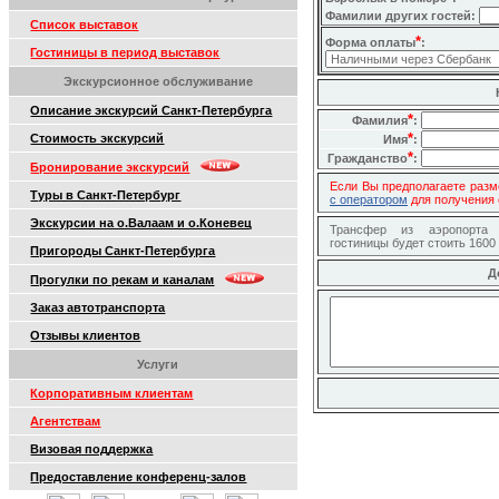
Фамилии других гостей:
Список выставок
*
Форма оплаты
:
Гостиницы в период выставок
Экскурсионное обслуживание
Описание экскурсий Санкт-Петербурга
*
Фамилия
:
*
Стоимость экскурсий
Имя
:
*
Гражданство
:
Бронирование экскурсий
Если Вы предполагаете разм
Туры в Санкт-Петербург
с оператором
для получения 
Экскурсии на о.Валаам и о.Коневец
Трансфер из аэропорта
гостиницы будет стоить 1600
Пригороды Санкт-Петербурга
Д
Прогулки по рекам и каналам
Заказ автотранспорта
Отзывы клиентов
Услуги
Корпоративным клиентам
Агентствам
Визовая поддержка
Предоставление конференц-залов