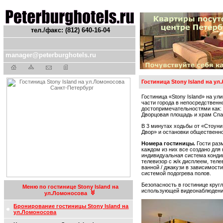
тел./факс: (812) 640-16-04
manager@peterburghotels.ru
Гостиница Stony Island на 
Гостиница «Stony Island» на у
части города в непосредственн
достопримечательностями как: 
Дворцовая площадь и храм Спа
В 3 минутах ходьбы от «Стоуни
Двор» и остановки общественно
Номера гостиницы.
Гости раз
каждом из них все создано для
индивидуальная система кондиц
телевизор с ж/к дисплеем, теле
ванной / джакузи в зависимост
системой подогрева полов.
Безопасность в гостинице кру
Меню по гостинице Stony Island на
использующей видеонаблюдение
ул.Ломоносова
Бронирование гостиницы Stony Island на
ул.Ломоносова